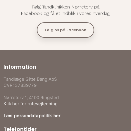
Følg Tandklinikken Nørretorv på
​Facebook og få et indblik i vores hverdag.
Følg os på Facebook​
Information
Tandlæge Gitte Bang ApS
CVR​: 37839779
Nørretorv 1, 4100 Ringsted​
Klik her for rutevejledning
Læs persondatapolitik her
Telefontider